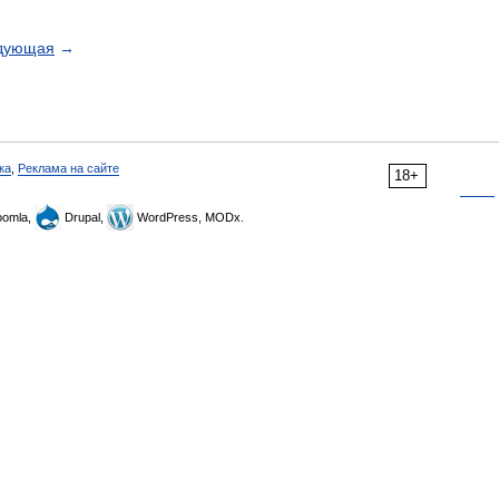
дующая
→
ка
,
Реклама на сайте
18+
omla,
Drupal,
WordPress, MODx.