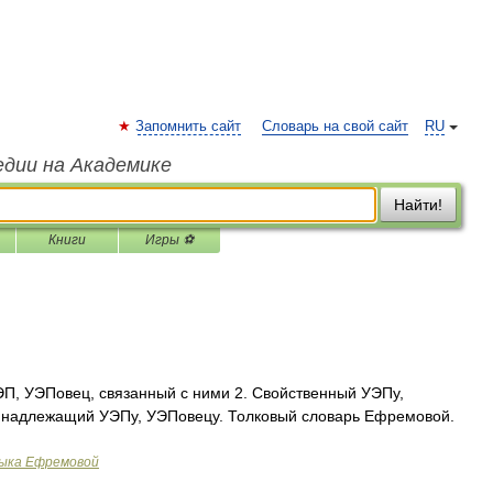
Запомнить сайт
Словарь на свой сайт
RU
едии на Академике
Найти!
Книги
Игры ⚽
УЭП, УЭПовец, связанный с ними 2. Свойственный УЭПу,
ринадлежащий УЭПу, УЭПовецу. Толковый словарь Ефремовой.
зыка Ефремовой