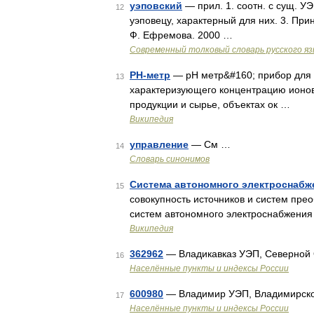
уэповский
— прил. 1. соотн. с сущ. У
12
уэповецу, характерный для них. 3. Пр
Ф. Ефремова. 2000 …
Современный толковый словарь русского я
PH-метр
— pH метр&#160; прибор для 
13
характеризующего концентрацию ионов
продукции и сырье, объектах ок …
Википедия
управление
— См …
14
Словарь синонимов
Система автономного электроснабж
15
совокупность источников и систем пре
систем автономного электроснабжени
Википедия
362962
— Владикавказ УЭП, Северной О
16
Населённые пункты и индексы России
600980
— Владимир УЭП, Владимирско
17
Населённые пункты и индексы России