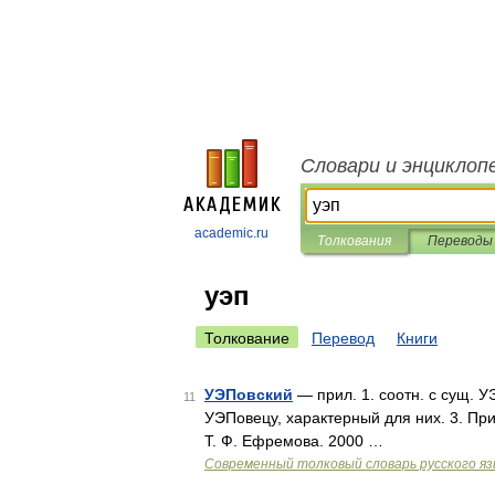
Словари и энциклоп
academic.ru
Толкования
Переводы
уэп
Толкование
Перевод
Книги
УЭПовский
— прил. 1. соотн. с сущ. 
11
УЭПовецу, характерный для них. 3. П
Т. Ф. Ефремова. 2000 …
Современный толковый словарь русского я