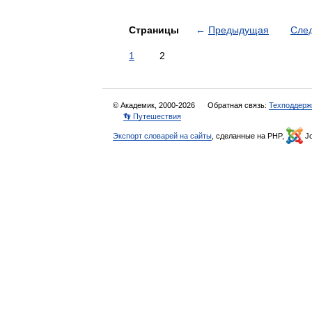
Страницы
←
Предыдущая
Сле
1
2
© Академик, 2000-2026
Обратная связь:
Техподдерж
👣 Путешествия
Экспорт словарей на сайты
, сделанные на PHP,
Jo