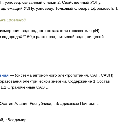
ЭП, уэповец, связанный с ними 2. Свойственный УЭПу,
инадлежащий УЭПу, уэповецу. Толковый словарь Ефремовой. Т.
зыка Ефремовой
измерения водородного показателя (показателя pH),
 водорода&#160;в растворах, питьевой воде, пищевой
ения
— (система автономного электропитания, САП, САЭП)
образования электрической энергии. Содержание 1 Состав
я 1.1 Ограниченные САЭ …
сетия Алания Республики, г.Владикавказ Почтамт …
й, г.Владимир …